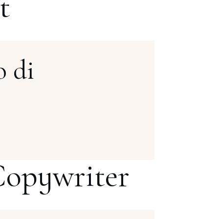
t
o di
 Copywriter